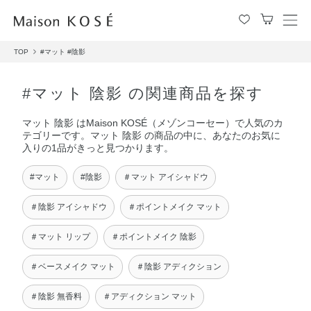
メ
ニ
TOP
#マット
#陰影
ュ
ー
を
#マット 陰影 の関連商品を探す
開
閉
マット 陰影 はMaison KOSÉ（メゾンコーセー）で人気のカ
す
テゴリーです。マット 陰影 の商品の中に、あなたのお気に
る
入りの1品がきっと見つかります。
#マット
#陰影
＃マット アイシャドウ
＃陰影 アイシャドウ
＃ポイントメイク マット
＃マット リップ
＃ポイントメイク 陰影
＃ベースメイク マット
＃陰影 アディクション
＃陰影 無香料
＃アディクション マット