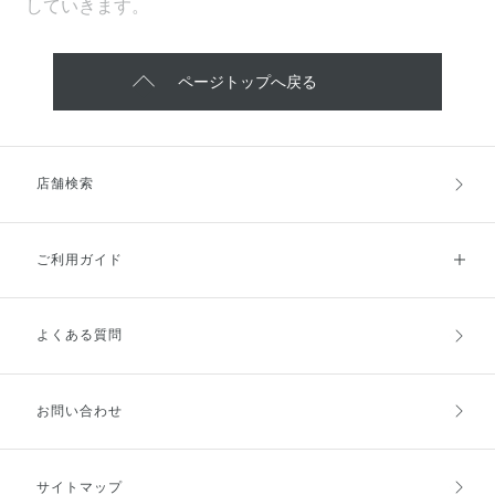
していきます。
ページトップへ戻る
店舗検索
ご利用ガイド
よくある質問
ご利用ガイドトップ
ご注文方法
お支払方法
送料・配送
お問い合わせ
キャンセル・返品・交換
ポイント・クーポン
サイトマップ