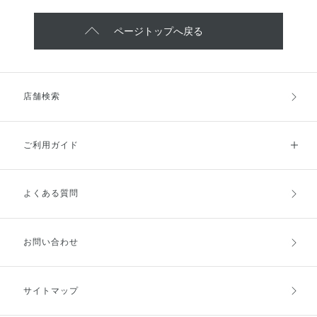
ページトップへ戻る
店舗検索
ご利用ガイド
よくある質問
ご利用ガイドトップ
ご注文方法
お支払方法
送料・配送
お問い合わせ
キャンセル・返品・交換
ポイント・クーポン
サイトマップ