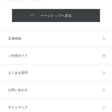
ページトップへ戻る
店舗検索
ご利用ガイド
よくある質問
ご利用ガイドトップ
ご注文方法
お支払方法
送料・配送
お問い合わせ
キャンセル・返品・交換
ポイント・クーポン
サイトマップ