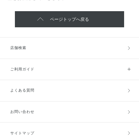
ページトップへ戻る
店舗検索
ご利用ガイド
よくある質問
ご利用ガイドトップ
ご注文方法
お支払方法
送料・配送
お問い合わせ
キャンセル・返品・交換
ポイント・クーポン
サイトマップ