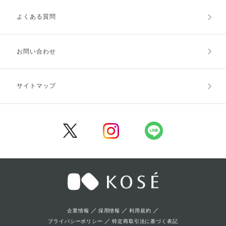
よくある質問
ご利用ガイドトップ
ご注文方法
お支払方法
送料・配送
お問い合わせ
キャンセル・返品・交換
ポイント・クーポン
サイトマップ
定期お届け便
商品レビュー
会員登録
／
／
／
企業情報
採用情報
利用規約
／
プライバシーポリシー
特定商取引法に基づく表記