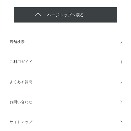
ページトップへ戻る
店舗検索
ご利用ガイド
よくある質問
ご利用ガイドトップ
ご注文方法
お支払方法
送料・配送
お問い合わせ
キャンセル・返品・交換
ポイント・クーポン
サイトマップ