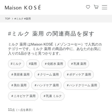
メ
ニ
TOP
#ミルク
#薬用
ュ
ー
を
#ミルク 薬用 の関連商品を探す
開
閉
ミルク 薬用 はMaison KOSÉ（メゾンコーセー）で人気のカ
す
テゴリーです。ミルク 薬用 の商品の中に、あなたのお気に
る
入りの1品がきっと見つかります。
#ミルク
#薬用
＃化粧水 薬用
＃乳液 薬用
＃美容液 薬用
＃クリーム 薬用
＃ボディケア 薬用
＃美白 薬用
＃ハンドケア 薬用
＃ハンドクリーム 薬用
＃ニキビケア 薬用
＃乳液 ミルク
11
点
（～点を表示）