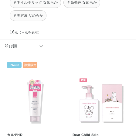
＃ネイルホリック なめらか
＃高発色 なめらか
＃美容液 なめらか
16
点
（～点を表示）
並び順
カルテHD
Dear Child Skin