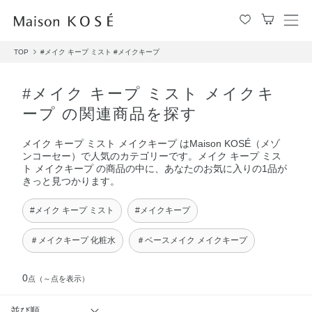
メ
ニ
TOP
#メイク キープ ミスト
#メイクキープ
ュ
ー
を
#メイク キープ ミスト メイクキ
開
ープ の関連商品を探す
閉
す
メイク キープ ミスト メイクキープ はMaison KOSÉ（メゾ
る
ンコーセー）で人気のカテゴリーです。メイク キープ ミス
ト メイクキープ の商品の中に、あなたのお気に入りの1品が
きっと見つかります。
#メイク キープ ミスト
#メイクキープ
＃メイクキープ 化粧水
＃ベースメイク メイクキープ
0
点
（～点を表示）
並び順