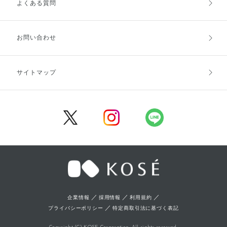
よくある質問
ご利用ガイドトップ
ご注文方法
お支払方法
送料・配送
お問い合わせ
キャンセル・返品・交換
ポイント・クーポン
サイトマップ
定期お届け便
商品レビュー
会員登録
／
／
／
企業情報
採用情報
利用規約
／
プライバシーポリシー
特定商取引法に基づく表記