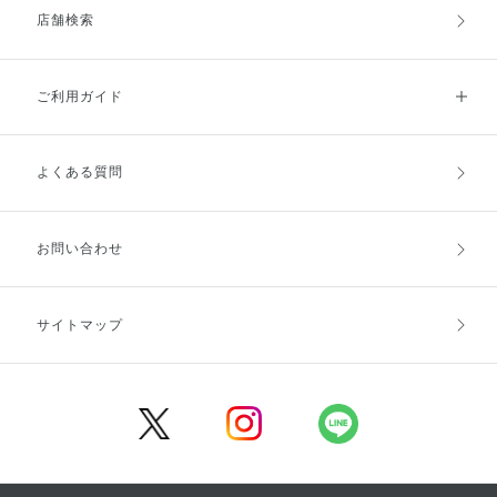
店舗検索
ご利用ガイド
よくある質問
ご利用ガイドトップ
ご注文方法
お支払方法
送料・配送
お問い合わせ
キャンセル・返品・交換
ポイント・クーポン
サイトマップ
定期お届け便
商品レビュー
会員登録