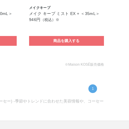
メイクキープ
80mL＞
メイク キープ ミスト EX + ＜35mL＞
946円
（税込）※
商品を購入する
※Maison KOSÉ販売価格
1
コーセー) -季節やトレンドに合わせた美容情報や、コーセー