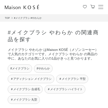
メ
ニ
TOP
#メイクブラシ
#やわらか
ュ
ー
を
#メイクブラシ やわらか の関連商
開
品を探す
閉
す
メイクブラシ やわらか はMaison KOSÉ（メゾンコーセー）
る
で人気のカテゴリーです。メイクブラシ やわらか の商品の
中に、あなたのお気に入りの1品がきっと見つかります。
#メイクブラシ
#やわらか
＃アディクション メイクブラシ
＃メイクブラシ 平型
＃メイクブラシ 合成毛
＃メイクブラシ ハイライト
＃メイクブラシ 丸型