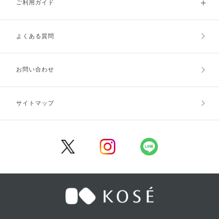
ご利用ガイド
よくある質問
ご利用ガイドトップ
ご注文方法
お支払方法
送料・配送
お問い合わせ
キャンセル・返品・交換
ポイント・クーポン
サイトマップ
定期お届け便
商品レビュー
会員登録