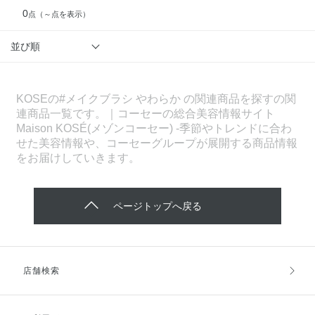
0
点
（～点を表示）
並び順
KOSEの#メイクブラシ やわらか の関連商品を探すの関
連商品一覧です。｜コーセーの総合美容情報サイト
Maison KOSÉ(メゾンコーセー) -季節やトレンドに合わ
せた美容情報や、コーセーグループが展開する商品情報
をお届けしていきます。
ページトップへ戻る
店舗検索