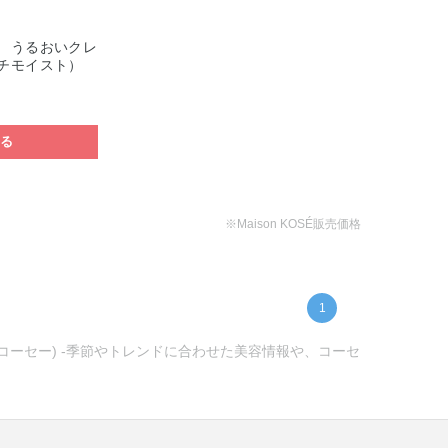
 うるおいクレ
チモイスト）
する
※Maison KOSÉ販売価格
1
ンコーセー) -季節やトレンドに合わせた美容情報や、コーセ