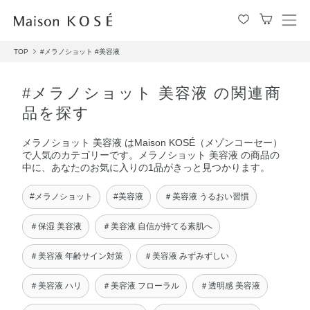
メ
ニ
TOP
#メラノショット
#美容液
ュ
ー
を
#メラノショット 美容液 の関連商
開
品を探す
閉
す
メラノショット 美容液 はMaison KOSÉ（メゾンコーセー）
る
で人気のカテゴリーです。メラノショット 美容液 の商品の
中に、あなたのお気に入りの1品がきっと見つかります。
#メラノショット
#美容液
＃美容液 うるおい習慣
＃保湿 美容液
＃美容液 自信が持てる素肌へ
＃美容液 年齢サイン対策
＃美容液 みずみずしい
＃美容液 ハリ
＃美容液 フローラル
＃透明感 美容液