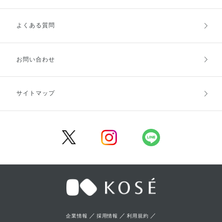
よくある質問
ご利用ガイドトップ
ご注文方法
お支払方法
送料・配送
お問い合わせ
キャンセル・返品・交換
ポイント・クーポン
サイトマップ
定期お届け便
商品レビュー
会員登録
／
／
／
企業情報
採用情報
利用規約