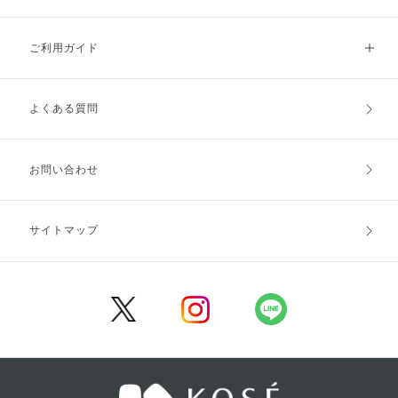
ご利用ガイド
よくある質問
ご利用ガイドトップ
ご注文方法
お支払方法
送料・配送
お問い合わせ
キャンセル・返品・交換
ポイント・クーポン
サイトマップ
定期お届け便
商品レビュー
会員登録