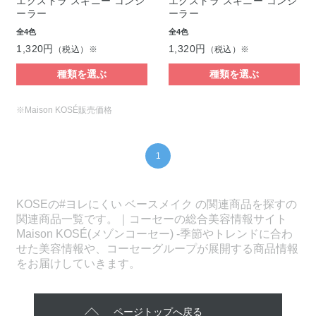
エクストラ スキニー コンシ
エクストラ スキニー コンシ
ーラー
ーラー
全4色
全4色
1,320円
1,320円
（税込）※
（税込）※
種類を選ぶ
種類を選ぶ
※Maison KOSÉ販売価格
1
KOSEの#ヨレにくい ベースメイク の関連商品を探すの
関連商品一覧です。｜コーセーの総合美容情報サイト
Maison KOSÉ(メゾンコーセー) -季節やトレンドに合わ
せた美容情報や、コーセーグループが展開する商品情報
をお届けしていきます。
ページトップへ戻る