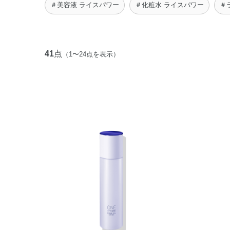
＃美容液 ライスパワー
＃化粧水 ライスパワー
＃
41
点
（1〜24点を表示）