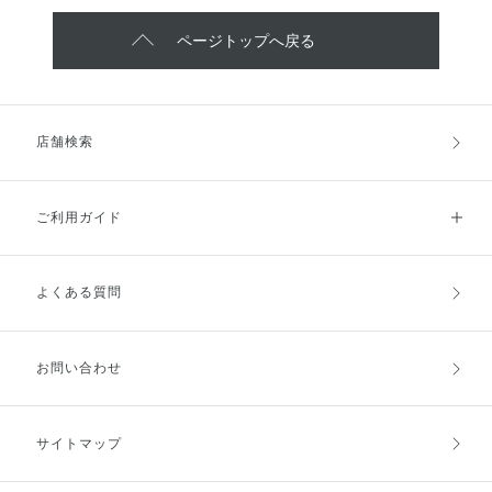
ページトップへ戻る
店舗検索
ご利用ガイド
よくある質問
ご利用ガイドトップ
ご注文方法
お支払方法
送料・配送
お問い合わせ
キャンセル・返品・交換
ポイント・クーポン
サイトマップ