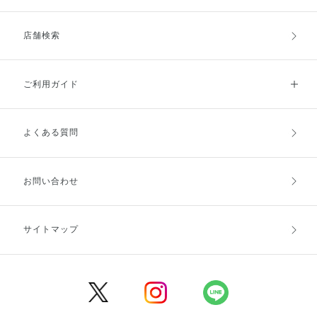
店舗検索
ご利用ガイド
よくある質問
ご利用ガイドトップ
ご注文方法
お支払方法
送料・配送
お問い合わせ
キャンセル・返品・交換
ポイント・クーポン
サイトマップ
定期お届け便
商品レビュー