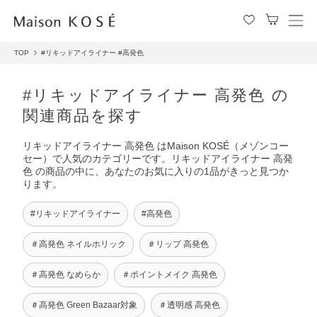
メ
ニ
TOP
#リキッドアイライナー
#高発色
ュ
ー
を
#リキッドアイライナー 高発色 の
開
関連商品を探す
閉
す
リキッドアイライナー 高発色 はMaison KOSÉ（メゾンコー
る
セー）で人気のカテゴリーです。リキッドアイライナー 高発
色 の商品の中に、あなたのお気に入りの1品がきっと見つか
ります。
#リキッドアイライナー
#高発色
＃高発色 ネイルホリック
＃リップ 高発色
＃高発色 なめらか
＃ポイントメイク 高発色
＃高発色 Green Bazaar対象
＃透明感 高発色