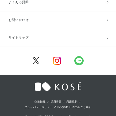
よくある質問
ご利用ガイドトップ
ご注文方法
お支払方法
送料・配送
お問い合わせ
キャンセル・返品・交換
ポイント・クーポン
サイトマップ
定期お届け便
商品レビュー
会員登録
／
／
／
企業情報
採用情報
利用規約
／
プライバシーポリシー
特定商取引法に基づく表記