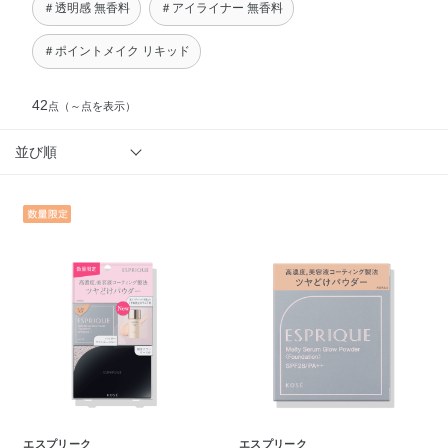
＃透明感 無香料
＃アイライナー 無香料
＃ポイントメイク リキッド
42
点
（～点を表示）
並び順
エスプリーク
エスプリーク