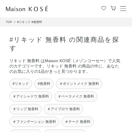
メ
ニ
TOP
#リキッド
#無香料
ュ
ー
を
#リキッド 無香料 の関連商品を探
開
す
閉
す
リキッド 無香料 はMaison KOSÉ（メゾンコーセー）で人気
る
のカテゴリーです。リキッド 無香料 の商品の中に、あなた
のお気に入りの1品がきっと見つかります。
#リキッド
#無香料
＃ポイントメイク 無香料
＃アイシャドウ 無香料
＃ベースメイク 無香料
＃リップ 無香料
＃アイブロウ 無香料
＃ファンデーション 無香料
＃チーク 無香料