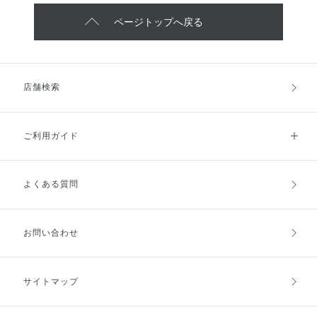
ページトップへ戻る
店舗検索
ご利用ガイド
よくある質問
ご利用ガイドトップ
ご注文方法
お支払方法
送料・配送
お問い合わせ
キャンセル・返品・交換
ポイント・クーポン
サイトマップ