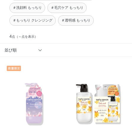
＃洗顔料 もっちり
＃毛穴ケア もっちり
＃もっちり クレンジング
＃透明感 もっちり
4
点
（～点を表示）
並び順