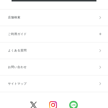
店舗検索
ご利用ガイド
よくある質問
ご利用ガイドトップ
ご注文方法
お支払方法
送料・配送
お問い合わせ
キャンセル・返品・交換
ポイント・クーポン
サイトマップ
定期お届け便
商品レビュー