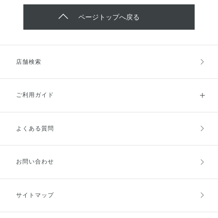
ページトップへ戻る
店舗検索
ご利用ガイド
よくある質問
ご利用ガイドトップ
ご注文方法
お支払方法
送料・配送
お問い合わせ
キャンセル・返品・交換
ポイント・クーポン
サイトマップ