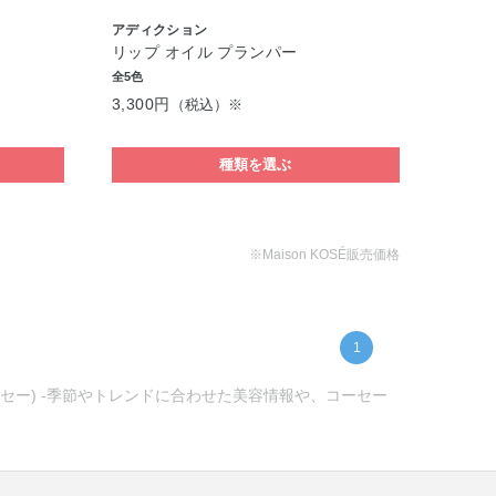
アディクション
リップ オイル プランパー
全5色
3,300円
（税込）※
種類を選ぶ
※Maison KOSÉ販売価格
1
コーセー) -季節やトレンドに合わせた美容情報や、コーセー