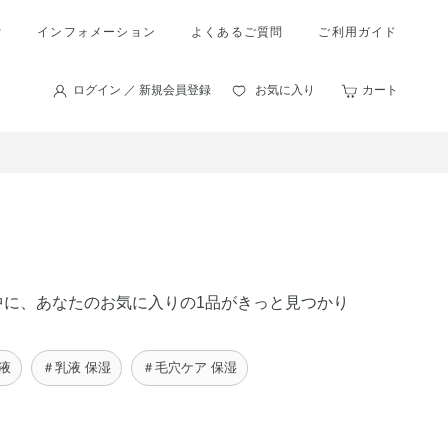
索
インフォメーション
よくあるご質問
ご利用ガイド
ログイン ／ 新規会員登録
お気に入り
カート
品の中に、あなたのお気に入りの1品がきっと見つかり
液
＃乳液 保湿
＃毛穴ケア 保湿