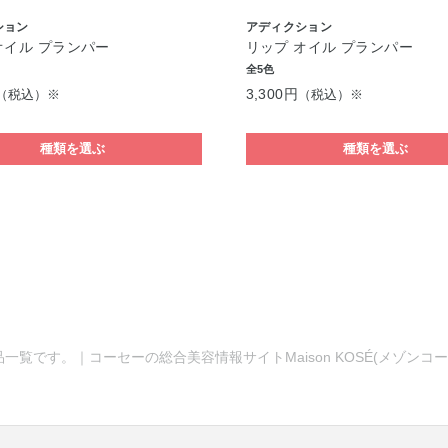
ション
アディクション
オイル プランパー
リップ オイル プランパー
全5色
3,300円
（税込）※
（税込）※
種類を選ぶ
種類を選ぶ
品一覧です。｜コーセーの総合美容情報サイトMaison KOSÉ(メゾン