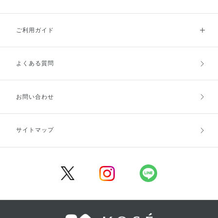
ご利用ガイド
よくある質問
ご利用ガイドトップ
ご注文方法
お支払方法
送料・配送
お問い合わせ
キャンセル・返品・交換
ポイント・クーポン
サイトマップ
定期お届け便
商品レビュー
会員登録