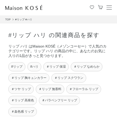
メ
ニ
TOP
#リップ
#ハリ
ュ
ー
を
#リップ ハリ の関連商品を探す
開
閉
リップ ハリ はMaison KOSÉ（メゾンコーセー）で人気のカ
す
テゴリーです。リップ ハリ の商品の中に、あなたのお気に
る
入りの1品がきっと見つかります。
#リップ
#ハリ
＃リップ 保湿
＃リップ なめらか
＃リップ 胸キュンカラー
＃リップ スクワラン
＃ツヤ リップ
＃リップ 無香料
＃フローラル リップ
＃リップ 高発色
＃パラベンフリー リップ
＃血色感 リップ