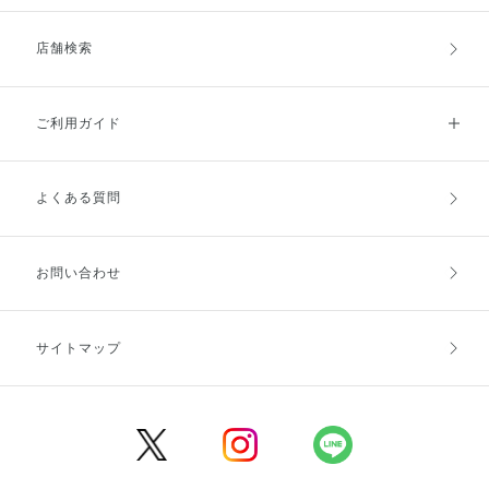
店舗検索
ご利用ガイド
よくある質問
ご利用ガイドトップ
ご注文方法
お支払方法
送料・配送
お問い合わせ
キャンセル・返品・交換
ポイント・クーポン
サイトマップ
定期お届け便
商品レビュー