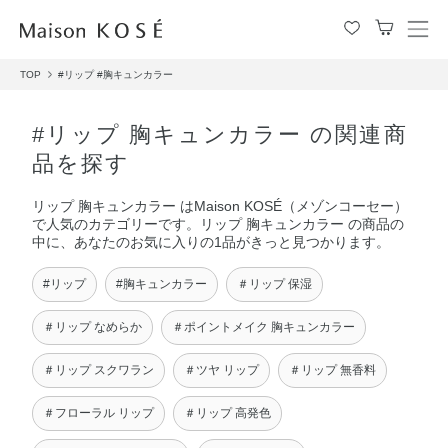
メ
ニ
TOP
#リップ
#胸キュンカラー
ュ
ー
を
#リップ 胸キュンカラー の関連商
開
品を探す
閉
す
リップ 胸キュンカラー はMaison KOSÉ（メゾンコーセー）
る
で人気のカテゴリーです。リップ 胸キュンカラー の商品の
中に、あなたのお気に入りの1品がきっと見つかります。
#リップ
#胸キュンカラー
＃リップ 保湿
＃リップ なめらか
＃ポイントメイク 胸キュンカラー
＃リップ スクワラン
＃ツヤ リップ
＃リップ 無香料
＃フローラル リップ
＃リップ 高発色