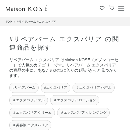
メ
ニ
TOP
#リペアバーム
#エクスバリア
ュ
ー
を
#リペアバーム エクスバリア の関
開
連商品を探す
閉
す
リペアバーム エクスバリア はMaison KOSÉ（メゾンコーセ
る
ー）で人気のカテゴリーです。リペアバーム エクスバリア
の商品の中に、あなたのお気に入りの1品がきっと見つかり
ます。
#リペアバーム
#エクスバリア
＃エクスバリア 化粧水
＃エクスバリア ゲル
＃エクスバリア ローション
＃エクスバリア クリーム
＃エクスバリア クレンジング
＃美容液 エクスバリア