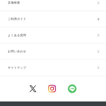
店舗検索
ご利用ガイド
よくある質問
ご利用ガイドトップ
ご注文方法
お支払方法
送料・配送
お問い合わせ
キャンセル・返品・交換
ポイント・クーポン
サイトマップ
定期お届け便
商品レビュー
会員登録