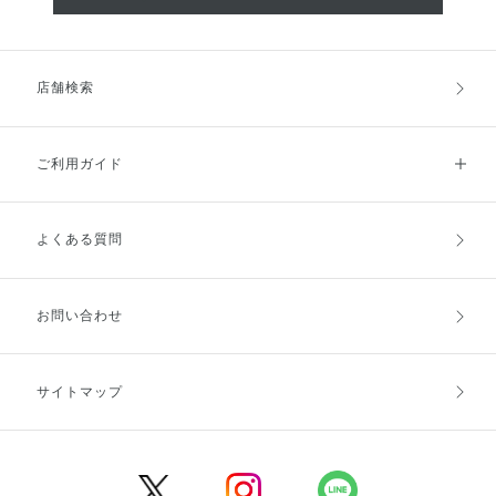
店舗検索
ご利用ガイド
よくある質問
ご利用ガイドトップ
ご注文方法
お支払方法
送料・配送
お問い合わせ
キャンセル・返品・交換
ポイント・クーポン
サイトマップ
定期お届け便
商品レビュー