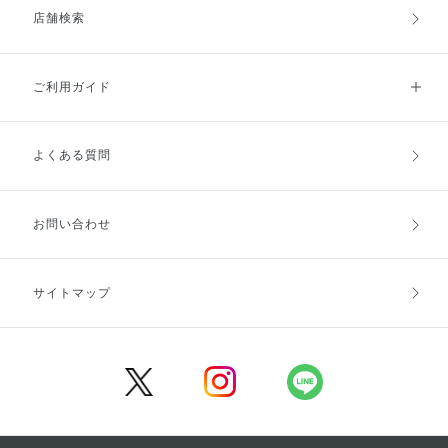
店舗検索
ご利用ガイド
よくある質問
ご利用ガイドトップ
ご注文方法
お支払方法
送料・配送
お問い合わせ
キャンセル・返品・交換
ポイント・クーポン
サイトマップ
定期お届け便
商品レビュー
会員登録