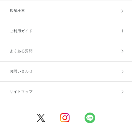
店舗検索
ご利用ガイド
よくある質問
ご利用ガイドトップ
ご注文方法
お支払方法
送料・配送
お問い合わせ
キャンセル・返品・交換
ポイント・クーポン
サイトマップ
定期お届け便
商品レビュー
会員登録