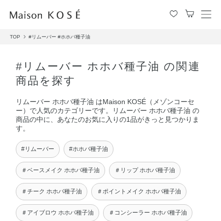
メ
ニ
TOP
#リムーバー
#ホホバ種子油
ュ
ー
を
#リムーバー ホホバ種子油 の関連
開
商品を探す
閉
す
リムーバー ホホバ種子油 はMaison KOSÉ（メゾンコーセ
る
ー）で人気のカテゴリーです。リムーバー ホホバ種子油 の
商品の中に、あなたのお気に入りの1品がきっと見つかりま
す。
#リムーバー
#ホホバ種子油
＃ベースメイク ホホバ種子油
＃リップ ホホバ種子油
＃チーク ホホバ種子油
＃ポイントメイク ホホバ種子油
＃アイブロウ ホホバ種子油
＃コンシーラー ホホバ種子油