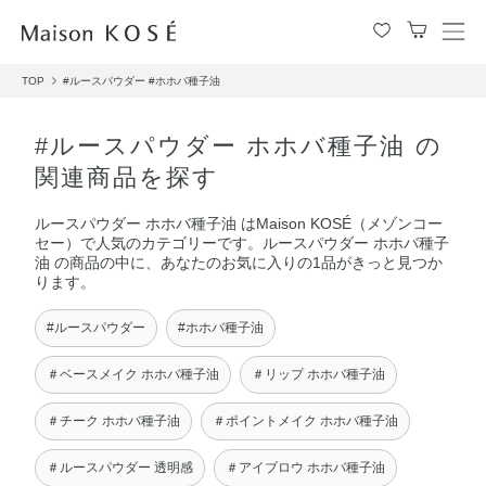
メ
ニ
TOP
#ルースパウダー
#ホホバ種子油
ュ
ー
を
#ルースパウダー ホホバ種子油 の
開
関連商品を探す
閉
す
ルースパウダー ホホバ種子油 はMaison KOSÉ（メゾンコー
る
セー）で人気のカテゴリーです。ルースパウダー ホホバ種子
油 の商品の中に、あなたのお気に入りの1品がきっと見つか
ります。
#ルースパウダー
#ホホバ種子油
＃ベースメイク ホホバ種子油
＃リップ ホホバ種子油
＃チーク ホホバ種子油
＃ポイントメイク ホホバ種子油
＃ルースパウダー 透明感
＃アイブロウ ホホバ種子油