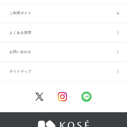
ご利用ガイド
よくある質問
ご利用ガイドトップ
ご注文方法
お支払方法
送料・配送
お問い合わせ
キャンセル・返品・交換
ポイント・クーポン
サイトマップ
定期お届け便
商品レビュー
会員登録