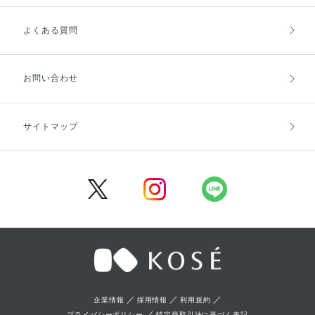
よくある質問
ご利用ガイドトップ
ご注文方法
お支払方法
送料・配送
お問い合わせ
キャンセル・返品・交換
ポイント・クーポン
サイトマップ
定期お届け便
商品レビュー
会員登録
／
／
／
企業情報
採用情報
利用規約
／
プライバシーポリシー
特定商取引法に基づく表記