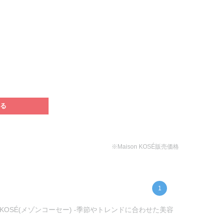
３
する
※Maison KOSÉ販売価格
1
KOSÉ(メゾンコーセー) -季節やトレンドに合わせた美容