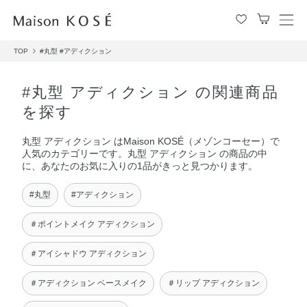
メ
ニ
TOP
#丸型
#アディクション
ュ
ー
を
#丸型 アディクション の関連商品
開
を探す
閉
す
丸型 アディクション はMaison KOSÉ（メゾンコーセー）で
る
人気のカテゴリーです。丸型 アディクション の商品の中
に、あなたのお気に入りの1品がきっと見つかります。
#丸型
#アディクション
＃ポイントメイク アディクション
＃アイシャドウ アディクション
＃アディクション ベースメイク
＃リップ アディクション