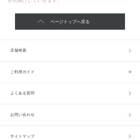
をお届けしていきます。
ページトップへ戻る
店舗検索
ご利用ガイド
よくある質問
ご利用ガイドトップ
ご注文方法
お支払方法
送料・配送
お問い合わせ
キャンセル・返品・交換
ポイント・クーポン
サイトマップ