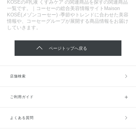
KOSEの#乳液 くすみケア の関連商品を探すの関連商品
一覧です。｜コーセーの総合美容情報サイトMaison
KOSÉ(メゾンコーセー) -季節やトレンドに合わせた美容
情報や、コーセーグループが展開する商品情報をお届け
していきます。
ページトップへ戻る
店舗検索
ご利用ガイド
よくある質問
ご利用ガイドトップ
ご注文方法