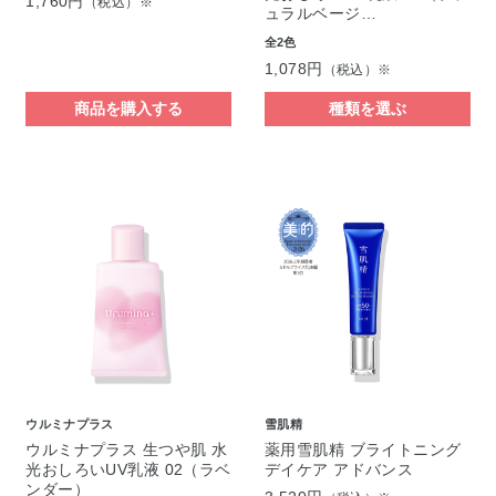
1,760円
（税込）※
ュラルベージ…
全2色
1,078円
（税込）※
商品を購入する
種類を選ぶ
ウルミナプラス
雪肌精
ウルミナプラス 生つや肌 水
薬用雪肌精 ブライトニング
光おしろいUV乳液 02（ラベ
デイケア アドバンス
ンダー）