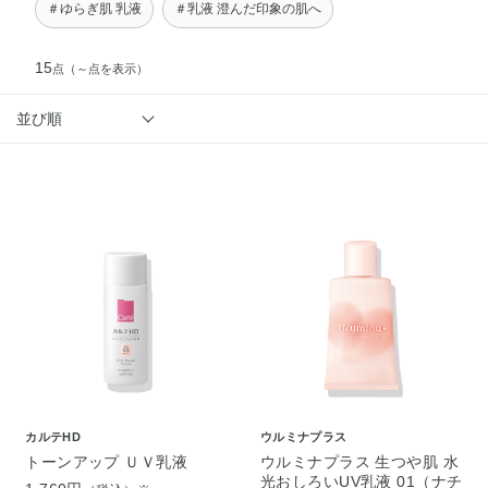
＃ゆらぎ肌 乳液
＃乳液 澄んだ印象の肌へ
15
点
（～点を表示）
並び順
カルテHD
ウルミナプラス
トーンアップ ＵＶ乳液
ウルミナプラス 生つや肌 水
光おしろいUV乳液 01（ナチ