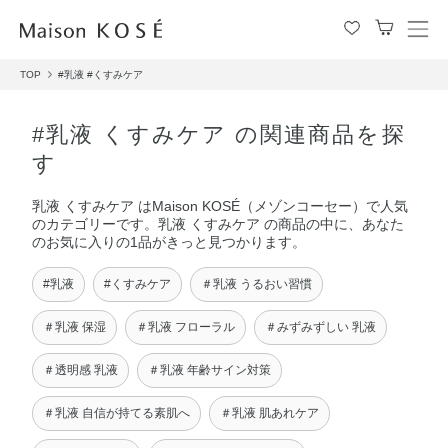
メ
ニ
TOP
#乳液
#くすみケア
ュ
ー
を
#乳液 くすみケア の関連商品を探
開
す
閉
す
乳液 くすみケア はMaison KOSÉ（メゾンコーセー）で人気
る
のカテゴリーです。乳液 くすみケア の商品の中に、あなた
のお気に入りの1品がきっと見つかります。
#乳液
#くすみケア
＃乳液 うるおい習慣
＃乳液 保湿
＃乳液 フローラル
＃みずみずしい 乳液
＃透明感 乳液
＃乳液 年齢サイン対策
＃乳液 自信が持てる素肌へ
＃乳液 肌あれケア