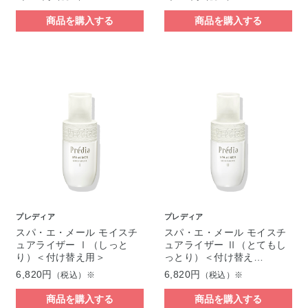
商品を購入する
商品を購入する
プレディア
プレディア
スパ・エ・メール モイスチ
スパ・エ・メール モイスチ
ュアライザー Ⅰ（しっと
ュアライザー Ⅱ（とてもし
り）＜付け替え用＞
っとり）＜付け替え…
6,820円
6,820円
（税込）※
（税込）※
商品を購入する
商品を購入する