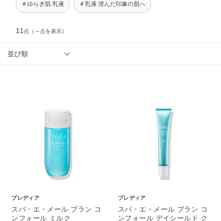
＃ゆらぎ肌 乳液
＃乳液 澄んだ印象の肌へ
11
点
（～点を表示）
並び順
プレディア
プレディア
スパ・エ・メール ブラン コ
スパ・エ・メール ブラン コ
ンフォール ミルク
ンフォール デイシールド ク