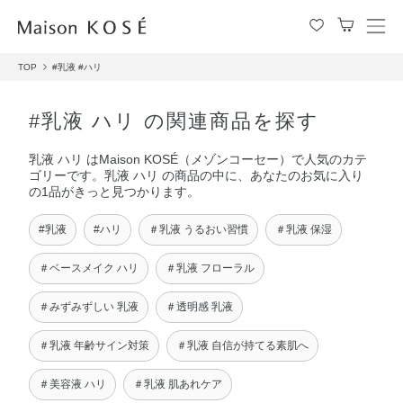
メ
ニ
TOP
#乳液
#ハリ
ュ
ー
を
#乳液 ハリ の関連商品を探す
開
閉
乳液 ハリ はMaison KOSÉ（メゾンコーセー）で人気のカテ
す
ゴリーです。乳液 ハリ の商品の中に、あなたのお気に入り
る
の1品がきっと見つかります。
#乳液
#ハリ
＃乳液 うるおい習慣
＃乳液 保湿
＃ベースメイク ハリ
＃乳液 フローラル
＃みずみずしい 乳液
＃透明感 乳液
＃乳液 年齢サイン対策
＃乳液 自信が持てる素肌へ
＃美容液 ハリ
＃乳液 肌あれケア