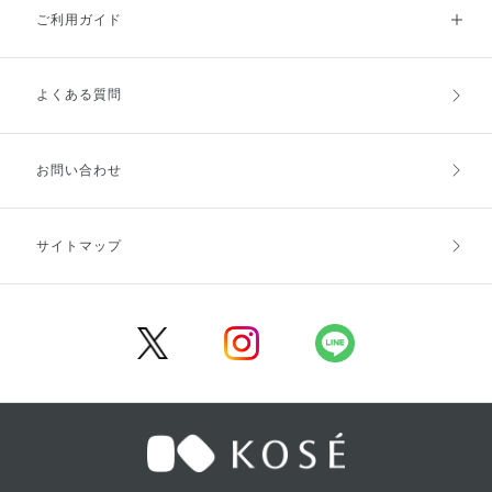
ご利用ガイド
よくある質問
ご利用ガイドトップ
ご注文方法
お支払方法
送料・配送
お問い合わせ
キャンセル・返品・交換
ポイント・クーポン
サイトマップ
定期お届け便
商品レビュー
会員登録