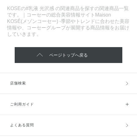
KOSEの#乳液 光沢感 の関連商品を探すの関連商品一覧
です。｜コーセーの総合美容情報サイトMaison
KOSÉ(メゾンコーセー) -季節やトレンドに合わせた美容
情報や、コーセーグループが展開する商品情報をお届け
していきます。
ページトップへ戻る
店舗検索
ご利用ガイド
よくある質問
ご利用ガイドトップ
ご注文方法