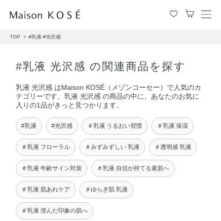
メ
ニ
TOP
#乳液
#光沢感
ュ
ー
を
#乳液 光沢感 の関連商品を探す
開
閉
乳液 光沢感 はMaison KOSÉ（メゾンコーセー）で人気のカ
す
テゴリーです。乳液 光沢感 の商品の中に、あなたのお気に
る
入りの1品がきっと見つかります。
#乳液
#光沢感
＃乳液 うるおい習慣
＃乳液 保湿
＃乳液 フローラル
＃みずみずしい 乳液
＃透明感 乳液
＃乳液 年齢サイン対策
＃乳液 自信が持てる素肌へ
＃乳液 肌あれケア
＃ゆらぎ肌 乳液
＃乳液 澄んだ印象の肌へ