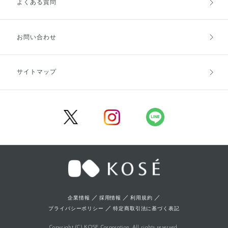
よくある質問
ご利用ガイドトップ
ご注文方法
お支払方法
送料・配送
お問い合わせ
キャンセル・返品・交換
ポイント・クーポン
サイトマップ
定期お届け便
商品レビュー
会員登録
／
／
／
企業情報
採用情報
利用規約
／
プライバシーポリシー
特定商取引法に基づく表記
Copyright (C) KOSE Corporation. All rights reserved.