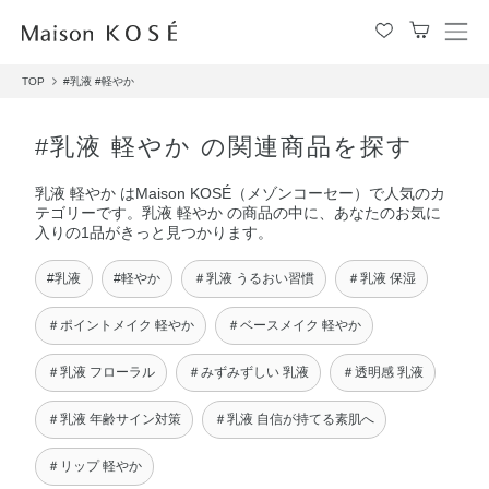
メ
ニ
TOP
#乳液
#軽やか
ュ
ー
を
#乳液 軽やか の関連商品を探す
開
閉
乳液 軽やか はMaison KOSÉ（メゾンコーセー）で人気のカ
す
テゴリーです。乳液 軽やか の商品の中に、あなたのお気に
る
入りの1品がきっと見つかります。
#乳液
#軽やか
＃乳液 うるおい習慣
＃乳液 保湿
＃ポイントメイク 軽やか
＃ベースメイク 軽やか
＃乳液 フローラル
＃みずみずしい 乳液
＃透明感 乳液
＃乳液 年齢サイン対策
＃乳液 自信が持てる素肌へ
＃リップ 軽やか