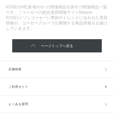
KOSEの#乳液 軽やか の関連商品を探すの関連商品一覧
です。｜コーセーの総合美容情報サイトMaison
KOSÉ(メゾンコーセー) -季節やトレンドに合わせた美容
情報や、コーセーグループが展開する商品情報をお届け
していきます。
ページトップへ戻る
店舗検索
ご利用ガイド
よくある質問
ご利用ガイドトップ
ご注文方法