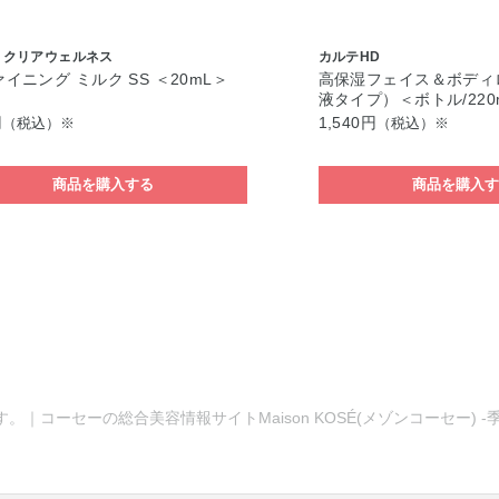
 クリアウェルネス
カルテHD
イニング ミルク SS ＜20mL＞
高保湿フェイス＆ボディ
液タイプ）＜ボトル/220
円
1,540円
（税込）※
（税込）※
商品を購入する
商品を購入
です。｜コーセーの総合美容情報サイトMaison KOSÉ(メゾンコーセー