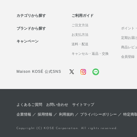
カテゴリから探す
ご利用ガイド
ご注文方法
ブランドから探す
ポイント
お支払方法
定期お届
キャンペーン
送料・配送
商品レビ
キャンセル・返品・交換
会員登録
Maison KOSÉ 公式SNS
よくあるご質問
お問い合わせ
サイトマップ
企業情報
／
採用情報
／
利用規約
／
プライバシーポリシー
／
特定商
Copyright (C) KOSE Corporation. All rights reserved.