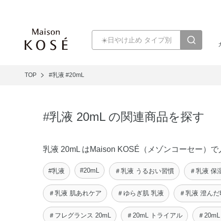
TOP
#乳液
#20mL
#乳液 20mL の関連商品を探す
乳液 20mL はMaison KOSÉ（メゾンコー
#20mL
#乳液
＃乳液 うるおい習慣
＃乳液 保
＃乳液 肌あれケア
＃ゆらぎ肌 乳液
＃乳液 澄ん
＃フレグランス 20mL
＃20mL トライアル
＃20m