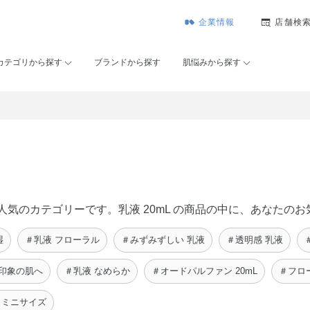
企業情報
店舗検
カテゴリから探す
ブランドから探す
肌悩みから探す
セー）で人気のカテゴリーです。乳液 20mL の商品の中に、あな
湿
＃乳液 フローラル
＃みずみずしい 乳液
＃透明感 乳液
だ印象の肌へ
＃乳液 なめらか
＃オードパルファン 20mL
＃フロ
L ミニサイズ