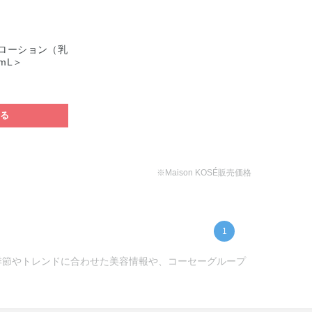
ローション（乳
mL＞
する
※Maison KOSÉ販売価格
1
) -季節やトレンドに合わせた美容情報や、コーセーグループ