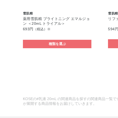
雪肌精
雪肌精
薬用雪肌精 ブライトニング エマルジョ
リファ
ン ＜20mL トライアル＞
693円
594
（税込）※
種類を選ぶ
KOSEの#乳液 20mL の関連商品を探すの関連商品一覧
が展開する商品情報をお届けしていきます。