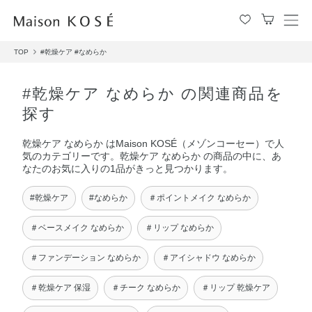
メ
ニ
TOP
#乾燥ケア
#なめらか
ュ
ー
を
#乾燥ケア なめらか の関連商品を
開
探す
閉
す
乾燥ケア なめらか はMaison KOSÉ（メゾンコーセー）で人
る
気のカテゴリーです。乾燥ケア なめらか の商品の中に、あ
なたのお気に入りの1品がきっと見つかります。
#乾燥ケア
#なめらか
＃ポイントメイク なめらか
＃ベースメイク なめらか
＃リップ なめらか
＃ファンデーション なめらか
＃アイシャドウ なめらか
＃乾燥ケア 保湿
＃チーク なめらか
＃リップ 乾燥ケア