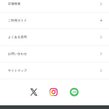
店舗検索
ご利用ガイド
よくある質問
ご利用ガイドトップ
ご注文方法
お支払方法
送料・配送
お問い合わせ
キャンセル・返品・交換
ポイント・クーポン
サイトマップ
定期お届け便
商品レビュー
会員登録