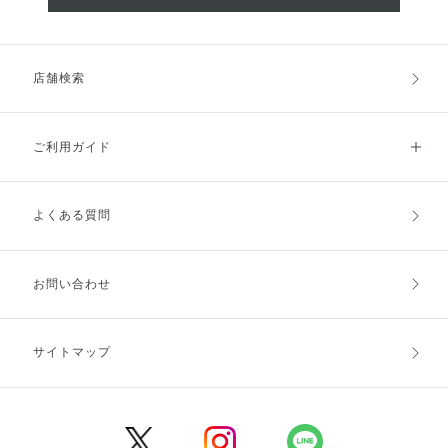
店舗検索
ご利用ガイド
よくある質問
ご利用ガイドトップ
ご注文方法
お支払方法
送料・配送
お問い合わせ
キャンセル・返品・交換
ポイント・クーポン
サイトマップ
定期お届け便
商品レビュー