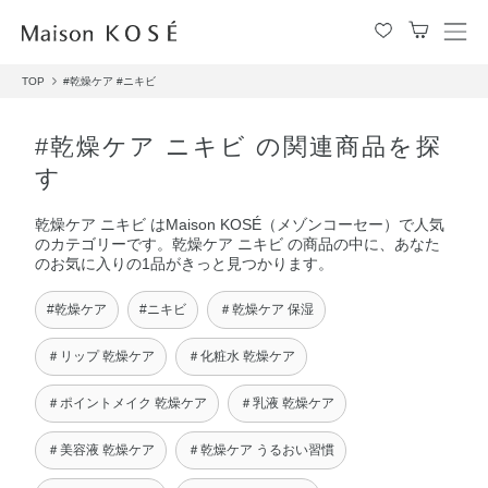
メ
ニ
TOP
#乾燥ケア
#ニキビ
ュ
ー
を
#乾燥ケア ニキビ の関連商品を探
開
す
閉
す
乾燥ケア ニキビ はMaison KOSÉ（メゾンコーセー）で人気
る
のカテゴリーです。乾燥ケア ニキビ の商品の中に、あなた
のお気に入りの1品がきっと見つかります。
#乾燥ケア
#ニキビ
＃乾燥ケア 保湿
＃リップ 乾燥ケア
＃化粧水 乾燥ケア
＃ポイントメイク 乾燥ケア
＃乳液 乾燥ケア
＃美容液 乾燥ケア
＃乾燥ケア うるおい習慣