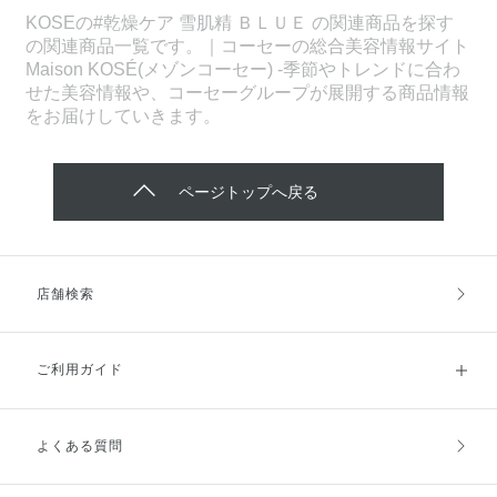
KOSEの#乾燥ケア 雪肌精 ＢＬＵＥ の関連商品を探す
の関連商品一覧です。｜コーセーの総合美容情報サイト
Maison KOSÉ(メゾンコーセー) -季節やトレンドに合わ
せた美容情報や、コーセーグループが展開する商品情報
をお届けしていきます。
ページトップへ戻る
店舗検索
ご利用ガイド
よくある質問
ご利用ガイドトップ
ご注文方法