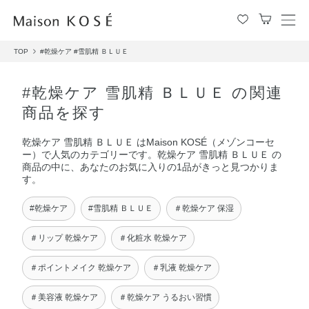
メ
ニ
TOP
#乾燥ケア
#雪肌精 ＢＬＵＥ
ュ
ー
を
#乾燥ケア 雪肌精 ＢＬＵＥ の関連
開
商品を探す
閉
す
乾燥ケア 雪肌精 ＢＬＵＥ はMaison KOSÉ（メゾンコーセ
る
ー）で人気のカテゴリーです。乾燥ケア 雪肌精 ＢＬＵＥ の
商品の中に、あなたのお気に入りの1品がきっと見つかりま
す。
#乾燥ケア
#雪肌精 ＢＬＵＥ
＃乾燥ケア 保湿
＃リップ 乾燥ケア
＃化粧水 乾燥ケア
＃ポイントメイク 乾燥ケア
＃乳液 乾燥ケア
＃美容液 乾燥ケア
＃乾燥ケア うるおい習慣