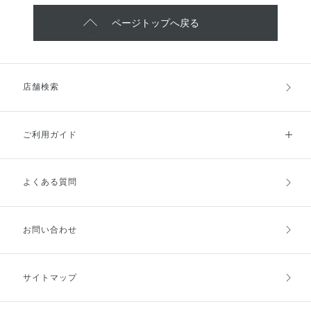
ページトップへ戻る
店舗検索
ご利用ガイド
よくある質問
ご利用ガイドトップ
ご注文方法
お支払方法
送料・配送
お問い合わせ
キャンセル・返品・交換
ポイント・クーポン
サイトマップ