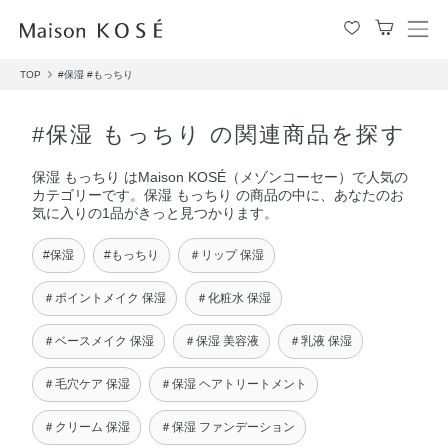
メ
ニ
TOP
#保湿
#もっちり
ュ
ー
を
#保湿 もっちり の関連商品を探す
開
閉
保湿 もっちり はMaison KOSÉ（メゾンコーセー）で人気の
す
カテゴリーです。保湿 もっちり の商品の中に、あなたのお
る
気に入りの1品がきっと見つかります。
#保湿
#もっちり
＃リップ 保湿
＃ポイントメイク 保湿
＃化粧水 保湿
＃ベースメイク 保湿
＃保湿 美容液
＃乳液 保湿
＃毛穴ケア 保湿
＃保湿 ヘアトリートメント
＃クリーム 保湿
＃保湿 ファンデーション