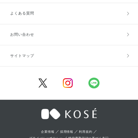
よくある質問
ご利用ガイドトップ
ご注文方法
お支払方法
送料・配送
お問い合わせ
キャンセル・返品・交換
ポイント・クーポン
サイトマップ
定期お届け便
商品レビュー
会員登録
／
／
／
企業情報
採用情報
利用規約