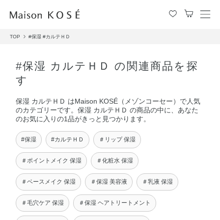
メ
ニ
TOP
#保湿
#カルテＨＤ
ュ
ー
を
#保湿 カルテＨＤ の関連商品を探
開
す
閉
す
保湿 カルテＨＤ はMaison KOSÉ（メゾンコーセー）で人気
る
のカテゴリーです。保湿 カルテＨＤ の商品の中に、あなた
のお気に入りの1品がきっと見つかります。
#保湿
#カルテＨＤ
＃リップ 保湿
＃ポイントメイク 保湿
＃化粧水 保湿
＃ベースメイク 保湿
＃保湿 美容液
＃乳液 保湿
＃毛穴ケア 保湿
＃保湿 ヘアトリートメント