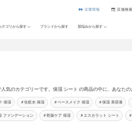
企業情報
店舗検
カテゴリから探す
ブランドから探す
肌悩みから探す
セー）で人気のカテゴリーです。保湿 シート の商品の中に、あな
ク 保湿
＃化粧水 保湿
＃ベースメイク 保湿
＃保湿 美容液
湿 ファンデーション
＃乾燥ケア 保湿
＃エスカラット シート
＃