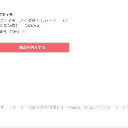
フティモ
フティモ メイク落としシート （ヒ
ルロン酸） つめかえ
28円
（税込）※
商品を購入する
す。｜コーセーの総合美容情報サイトMaison KOSÉ(メゾンコーセー