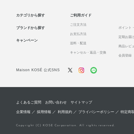
カテゴリから探す
ご利用ガイド
ご注文方法
ブランドから探す
ポイント
お支払方法
定期お届
キャンペーン
送料・配送
商品レビ
キャンセル・返品・交換
会員登録
Maison KOSÉ 公式SNS
よくあるご質問
お問い合わせ
サイトマップ
企業情報
／
採用情報
／
利用規約
／
プライバシーポリシー
／
特定商
Copyright (C) KOSE Corporation. All rights reserved.