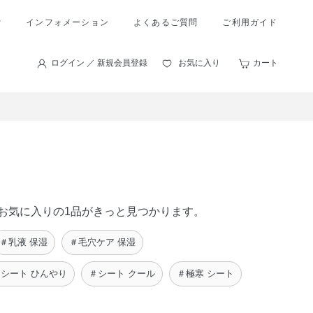
索
インフォメーション
よくあるご質問
ご利用ガイド
ログイン ／ 新規会員登録
お気に入り
カート
たのお気に入りの1品がきっと見つかります。
＃乳液 保湿
＃毛穴ケア 保湿
シート ひんやり
＃シート クール
＃極寒 シート