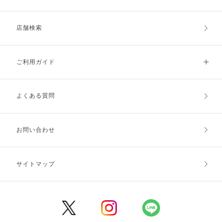
店舗検索
ご利用ガイド
よくある質問
ご利用ガイドトップ
ご注文方法
お支払方法
送料・配送
お問い合わせ
キャンセル・返品・交換
ポイント・クーポン
サイトマップ
定期お届け便
商品レビュー