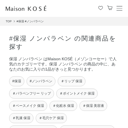
メ
ニ
TOP
#保湿
#ノンパラベン
ュ
ー
を
#保湿 ノンパラベン の関連商品を
開
探す
閉
す
保湿 ノンパラベン はMaison KOSÉ（メゾンコーセー）で人
る
気のカテゴリーです。保湿 ノンパラベン の商品の中に、あ
なたのお気に入りの1品がきっと見つかります。
#保湿
#ノンパラベン
＃リップ 保湿
＃パラベンフリー リップ
＃ポイントメイク 保湿
＃ベースメイク 保湿
＃化粧水 保湿
＃保湿 美容液
＃乳液 保湿
＃毛穴ケア 保湿