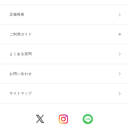
店舗検索
ご利用ガイド
よくある質問
ご利用ガイドトップ
ご注文方法
お支払方法
送料・配送
お問い合わせ
キャンセル・返品・交換
ポイント・クーポン
サイトマップ
定期お届け便
商品レビュー