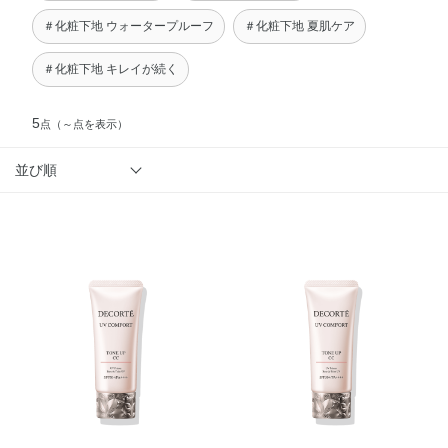
＃化粧下地 ウォータープルーフ
＃化粧下地 夏肌ケア
＃化粧下地 キレイが続く
5
点
（～点を表示）
並び順