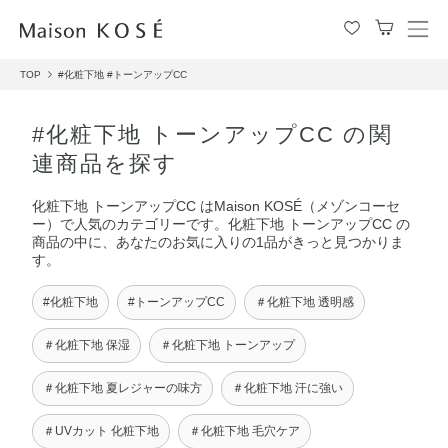
メ
ニ
TOP
#化粧下地
#トーンアップCC
ュ
ー
を
#化粧下地 トーンアップCC の関
開
連商品を探す
閉
す
化粧下地 トーンアップCC はMaison KOSÉ（メゾンコーセ
る
ー）で人気のカテゴリーです。化粧下地 トーンアップCC の
商品の中に、あなたのお気に入りの1品がきっと見つかりま
す。
#化粧下地
#トーンアップCC
＃化粧下地 透明感
＃化粧下地 保湿
＃化粧下地 トーンアップ
＃化粧下地 夏レジャーの味方
＃化粧下地 汗に強い
＃UVカット 化粧下地
＃化粧下地 毛穴ケア