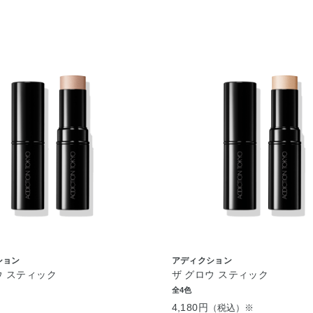
ション
アディクション
ウ スティック
ザ グロウ スティック
全4色
4,180円
（税込）※