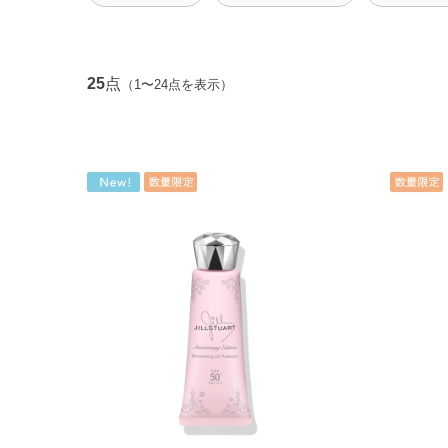
25
点
（1〜24点を表示）